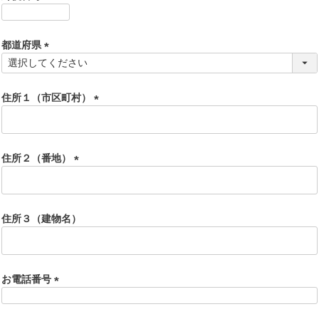
)
(
必
須
都道府県
)
(
必
須
住所１（市区町村）
)
(
必
須
住所２（番地）
)
(
必
須
住所３（建物名）
)
お電話番号
(
必