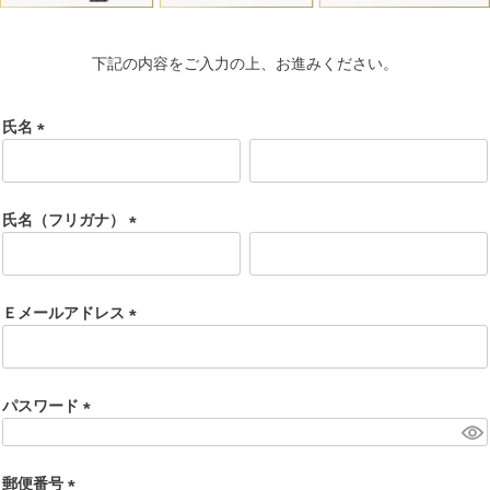
下記の内容をご入力の上、お進みください。
氏名
(
必
須
氏名（フリガナ）
)
(
必
須
Ｅメールアドレス
)
(
必
須
パスワード
)
(
必
須
郵便番号