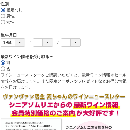
須
性別
)
指定なし
男性
女性
生年月日
最新ワイン情報を受け取る
可
(
否
必
ワインニュースレターをご購読いただくと、最新ワイン情報やセール
須
情報をお届けします。また限定クーポンやプレゼントなどお得な情報
)
をお届けします。