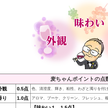
麦ちゃんポイントの点
外観
0.5点
色、清澄度、輝き、粘性、わざと濁りを付
香り
1.0点
アロマ、ブーケ、クリーン、フレッシュ、
【味わい１…1.5点】