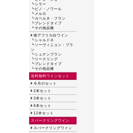
┗
シラー
┗
ピノ・ノワール
┗
メルロ
┗
カベルネ・フラン
┗
ブレンドタイプ
┗
その他品種
南アフリカ白ワイン
┗
シャルドネ
┗
ソーヴィニョン・ブラ
ン
┗
シュナンブラン
┗
リースリング
┗
ブレンドタイプ
┗
その他品種
送料無料ワインセット
今月のセット
2本セット
3本セット
6本セット
12本セット
スパークリングワイン
スパークリングワイン