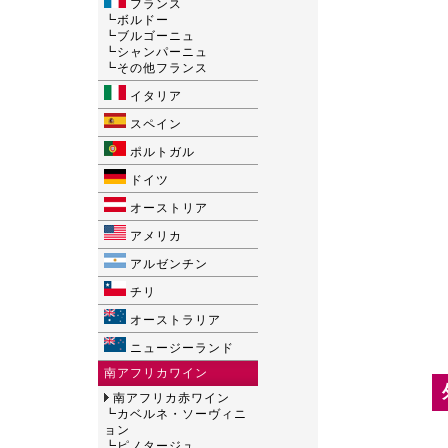
フランス
┗
ボルドー
┗
ブルゴーニュ
┗
シャンパーニュ
┗
その他フランス
イタリア
スペイン
ポルトガル
ドイツ
オーストリア
アメリカ
アルゼンチン
チリ
オーストラリア
ニュージーランド
南アフリカワイン
南アフリカ赤ワイン
┗
カベルネ・ソーヴィニ
ョン
┗
ピノタージュ