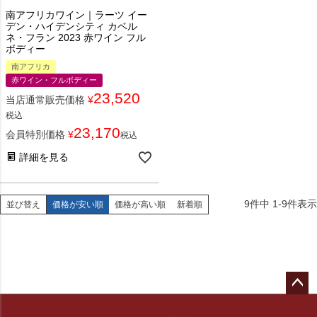
南アフリカワイン｜ラーツ イー
デン・ハイデンシティ カベル
ネ・フラン 2023 赤ワイン フル
ボディー
南アフリカ
赤ワイン・フルボディー
23,520
当店通常販売価格
¥
税込
23,170
会員特別価格
¥
税込
詳細を見る
9
件中
1
-
9
件表示
並び替え
価格が安い順
価格が高い順
新着順
ペー
ジト