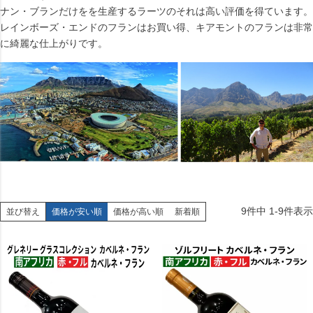
ナン・ブランだけをを生産するラーツのそれは高い評価を得ています。
レインボーズ・エンドのフランはお買い得、キアモントのフランは非常
に綺麗な仕上がりです。
9
件中
1
-
9
件表示
並び替え
価格が安い順
価格が高い順
新着順