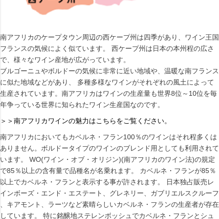
南アフリカのケープタウン周辺の西ケープ州は四季があり、ワイン王国
フランスの気候によく似ています。 西ケープ州は日本の本州程の広さ
で、様々なワイン産地が広がっています。
ブルゴーニュやボルドーの気候に非常に近い地域や、温暖な南フランス
に似た地域などがあり、 多種多様なワインがそれぞれの風土によって
生産されています。南アフリカはワインの生産量も世界8位～10位を毎
年争っている世界に知られたワイン生産国なのです。
＞＞南アフリカワインの魅力はこちらをご覧ください。
南アフリカにおいてもカベルネ・フラン100％のワインはそれ程多くは
ありません。ボルドータイプのワインのブレンド用としても利用されて
います。 WO(ワイン・オブ・オリジン)(南アフリカのワイン法)の規定
で85％以上の含有量で品種名が名乗れます。 カベルネ・フランが85％
以上でカベルネ・フランと表示する事が許されます。 日本独占販売レ
インボーズ・エンド・エステート、グレネリー、ガブリエルスクルーフ
、キアモント、ラーツなど素晴らしいカベルネ・フランの生産者が存在
しています。 特に銘醸地ステレンボッシュでカベルネ・フランとシュ