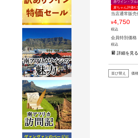
赤ワイン・フル
麦ちゃん評価4.
当店通常販売
4,750
¥
税込
会員特別価格
税込
詳細を見
並び替え
価