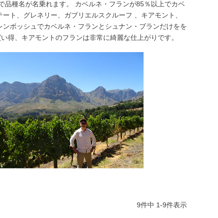
量で品種名が名乗れます。 カベルネ・フランが85％以上でカベ
テート、グレネリー、ガブリエルスクルーフ 、キアモント、
レンボッシュでカベルネ・フランとシュナン・ブランだけをを
買い得、キアモントのフランは非常に綺麗な仕上がりです。
9
件中
1
-
9
件表示