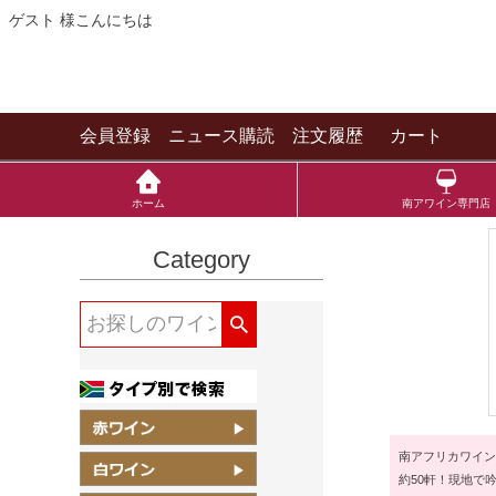
ゲスト 様こんにちは
会員登録
ニュース購読
注文履歴
カート
ホーム
南アワイン専門店
Category
南アフリカワイン
約50軒！現地で