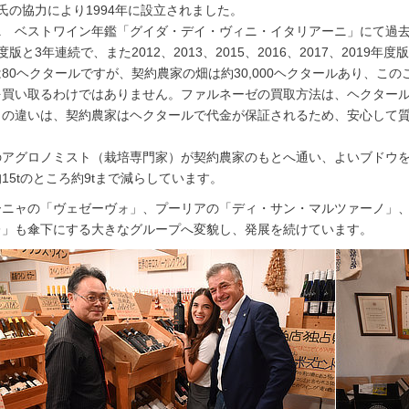
氏の協力により1994年に設立されました。
 ベストワイン年鑑「グイダ・デイ・ヴィニ・イタリアーニ」にて過去9
年度版と3年連続で、また2012、2013、2015、2016、2017、2019年
80ヘクタールですが、契約農家の畑は約30,000ヘクタールあり、こ
を買い取るわけではありません。ファルネーゼの買取方法は、ヘクター
この違いは、契約農家はヘクタールで代金が保証されるため、安心して
のアグロノミスト（栽培専門家）が契約農家のもとへ通い、よいブドウ
15tのところ約9tまで減らしています。
ーニャの「ヴェゼーヴォ」、プーリアの「ディ・サン・マルツァーノ」
レ」も傘下にする大きなグループへ変貌し、発展を続けています。