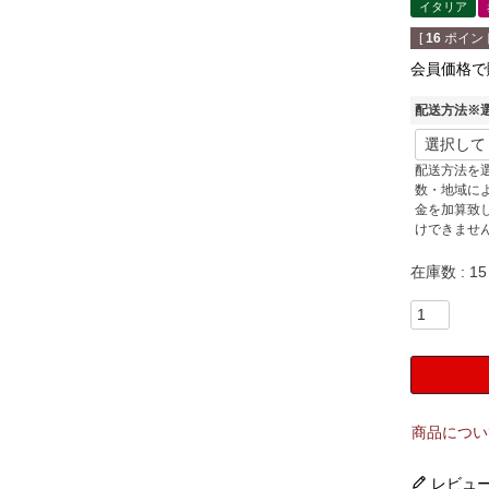
イタリア
[
16
ポイント
会員価格で
配送方法※
配送方法を
数・地域に
金を加算致
けできませ
在庫数
15
商品につい
レビュ