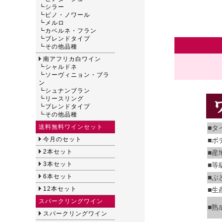
┗
シラー
┗
ピノ・ノワール
┗
メルロ
┗
カベルネ・フラン
┗
ブレンドタイプ
┗
その他品種
南アフリカ白ワイン
┗
シャルドネ
┗
ソーヴィニョン・ブラ
ン
┗
シュナンブラン
┗
リースリング
┗
ブレンドタイプ
┗
その他品種
送料無料ワインセット
■タ
今月のセット
■ボ
2本セット
■産
3本セット
■等
6本セット
■ぶ
12本セット
■生
スパークリングワイン
■熟
スパークリングワイン